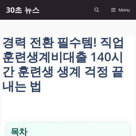
컨
30초 뉴스
Menu
텐
츠
로
건
경력 전환 필수템! 직업
너
뛰
훈련생계비대출 140시
기
간 훈련생 생계 걱정 끝
내는 법
목차