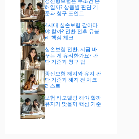
갱신형보험은 무조건 손
해일까? 상품별 판단 기
준과 청구 포인트
4세대 실손보험 갈아타
야 할까? 전환 전후 유불
리 핵심 체크
실손보험 전환, 지금 바
꾸는 게 유리한가요? 판
단 기준과 청구 팁
종신보험 해지와 유지 판
단 기준과 해지 전 체크
리스트
보험 리모델링 해야 할까
유지가 맞을까 핵심 기준