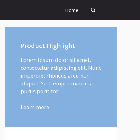
Home
Product Highlight
Lorem ipsum dolor sit amet,
consectetur adipiscing elit. Nunc
imperdiet rhoncus arcu non
aliquet. Sed tempor mauris a
purus porttitor
Learn more