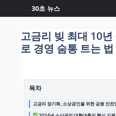
컨
30초 뉴스
텐
츠
로
건
고금리 빚 최대 10
너
뛰
로 경영 숨통 트는 법
기
목차
고금리 장기화, 소상공인을 위한 금융 안전
2024년 소상공인 대환대출의 핵심 지원