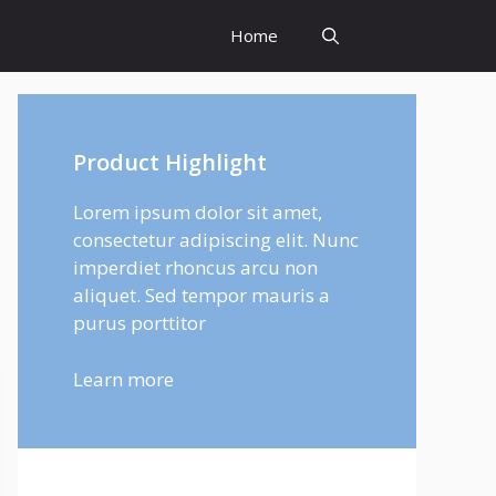
Home
Product Highlight
Lorem ipsum dolor sit amet,
consectetur adipiscing elit. Nunc
imperdiet rhoncus arcu non
aliquet. Sed tempor mauris a
purus porttitor
Learn more