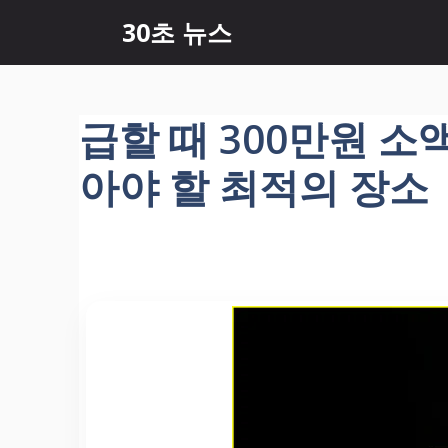
컨
30초 뉴스
텐
츠
로
건
급할 때 300만원 
너
뛰
아야 할 최적의 장소
기