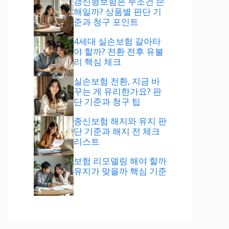
갱신형보험은 무조건 손
해일까? 상품별 판단 기
준과 청구 포인트
4세대 실손보험 갈아타
야 할까? 전환 전후 유불
리 핵심 체크
실손보험 전환, 지금 바
꾸는 게 유리한가요? 판
단 기준과 청구 팁
종신보험 해지와 유지 판
단 기준과 해지 전 체크
리스트
보험 리모델링 해야 할까
유지가 맞을까 핵심 기준