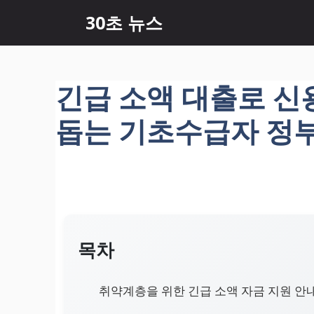
컨
30초 뉴스
텐
츠
로
건
긴급 소액 대출로 신용
너
뛰
돕는 기초수급자 정
기
목차
취약계층을 위한 긴급 소액 자금 지원 안