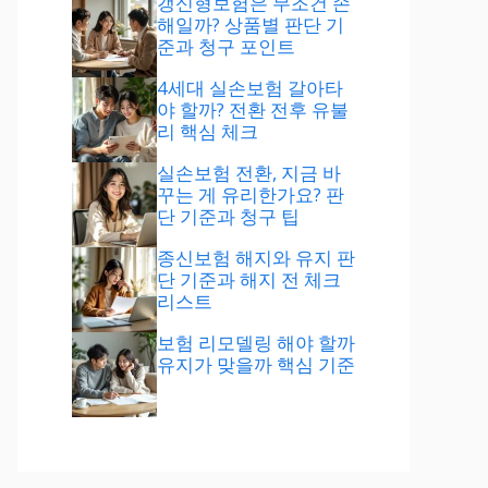
갱신형보험은 무조건 손
해일까? 상품별 판단 기
준과 청구 포인트
4세대 실손보험 갈아타
야 할까? 전환 전후 유불
리 핵심 체크
실손보험 전환, 지금 바
꾸는 게 유리한가요? 판
단 기준과 청구 팁
종신보험 해지와 유지 판
단 기준과 해지 전 체크
리스트
보험 리모델링 해야 할까
유지가 맞을까 핵심 기준