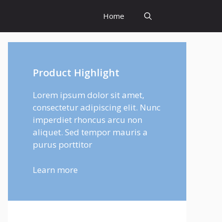
Home
Product Highlight
Lorem ipsum dolor sit amet,
consectetur adipiscing elit. Nunc
imperdiet rhoncus arcu non
aliquet. Sed tempor mauris a
purus porttitor
Learn more