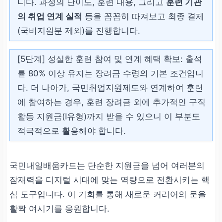
니다. 과정의 난이도, 훈련 내용, 그리고
훈련 기관
의 취업 연계 실적
등을 꼼꼼히 따져보고 최종 결제
월 300만 원 이상(대규모
(국비지원분 제외)를 진행합니다.
기업/45세 미만) 또는 월 5
00만 원 이상(45세 이상)
[5단계] 성실한 훈련 참여 및 연계 혜택 확보:
출석
근로자
률 80% 이상 유지는 장려금 수령의 기본 조건입니
다. 더 나아가, 국민취업지원제도와 연계하여 훈련
월평균 임금 기준으로,
중
에 참여하는 경우, 훈련 장려금 외에 추가적인
구직
소기업 재직자는 소득 무관
활동 지원금(I유형)
까지 받을 수 있으니 이 부분도
발급 가능
합니다.
적극적으로 활용해야 합니다.
국민내일배움카드는 단순한 지원금을 넘어 여러분의
잠재력을 디지털 시대에 맞는 역량으로 전환시키는 핵
심 도구입니다. 이 기회를 통해 새로운 커리어의 문을
활짝 여시기를 응원합니다.