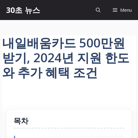
컨
30초 뉴스
Menu
텐
츠
로
건
내일배움카드 500만원
너
뛰
받기, 2024년 지원 한도
기
와 추가 혜택 조건
목차