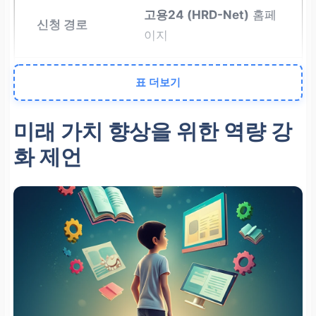
고용24 (HRD-Net)
홈페
이지
시간과 장소 제약 없이 편
표 더보기
리, 재발급이나 단순 신청
에 유리
미래 가치 향상을 위한 역량 강
화 제언
오프라인
가까운
고용센터
직접 방
문
복잡한 자격/훈련 관련 1:1
전문 상담, 맞춤형 훈련 계