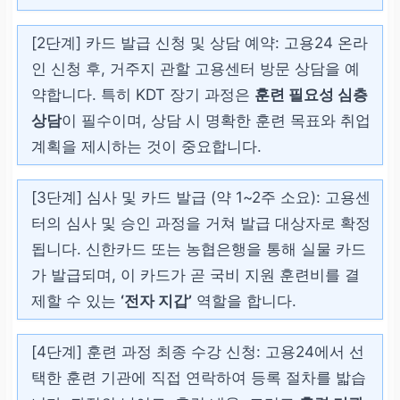
[2단계] 카드 발급 신청 및 상담 예약:
고용24 온라
4년제 기준 2학년 2학기까
인 신청 후, 거주지 관할 고용센터 방문 상담을 예
지 가능, 휴학생은 예외 사
약합니다. 특히 KDT 장기 과정은
훈련 필요성 심층
항 확인 필요
상담
이 필수이며, 상담 시 명확한 훈련 목표와 취업
계획을 제시하는 것이 중요합니다.
고소득 자영업자
[3단계] 심사 및 카드 발급 (약 1~2주 소요):
고용센
연매출 4억 원
이상인 자
터의 심사 및 승인 과정을 거쳐 발급 대상자로 확정
영업자
됩니다. 신한카드 또는 농협은행을 통해 실물 카드
가 발급되며, 이 카드가 곧 국비 지원 훈련비를 결
직전 연도 매출액 기준으
제할 수 있는
‘전자 지갑’
역할을 합니다.
로 사업자등록증 소지자
[4단계] 훈련 과정 최종 수강 신청:
고용24에서 선
택한 훈련 기관에 직접 연락하여 등록 절차를 밟습
고소득 근로자