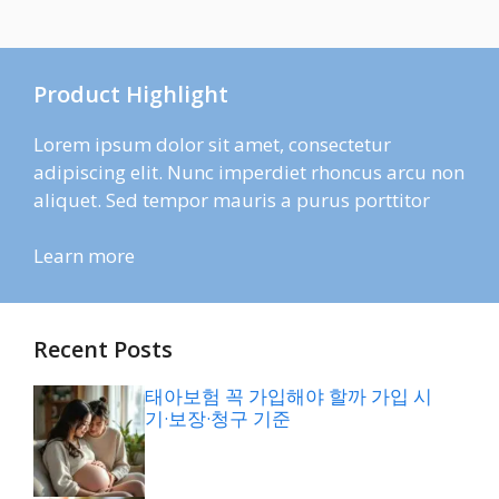
Product Highlight
Lorem ipsum dolor sit amet, consectetur
adipiscing elit. Nunc imperdiet rhoncus arcu non
aliquet. Sed tempor mauris a purus porttitor
Learn more
Recent Posts
태아보험 꼭 가입해야 할까 가입 시
기·보장·청구 기준