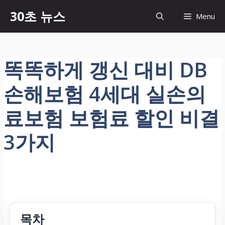
컨
30초 뉴스
Menu
텐
츠
로
건
똑똑하게 갱신 대비 DB
너
뛰
손해보험 4세대 실손의
기
료보험 보험료 할인 비결
3가지
목차