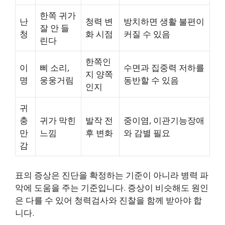
한쪽 귀가
난
청력 변
방치하면 생활 불편이
잘 안 들
청
화 시점
커질 수 있음
린다
한쪽인
이
삐 소리,
수면과 집중력 저하를
지 양쪽
명
웅웅거림
동반할 수 있음
인지
귀
충
귀가 막힌
발작 전
중이염, 이관기능장애
만
느낌
후 변화
와 감별 필요
감
표의 증상은 진단을 확정하는 기준이 아니라 병력 파
악에 도움을 주는 기준입니다. 증상이 비슷해도 원인
은 다를 수 있어 청력검사와 진찰을 함께 받아야 합
니다.