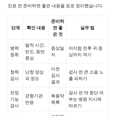
진료 전 준비하면 좋은 내용을 표로 정리했습니다.
준비하
단계
확인 내용
면 좋
실무 팁
은 것
발작 시간,
병력
증상일
어지럼 전후 귀 증
빈도, 동반
청취
지
상까지 적기
증상
이전
청력
난청 양상
검사 전 큰 소음 노
검사
검사
과 정도
출 피하기
결과
전정
검사 전 약 중단 여
균형기관
복용약
기능
부는 병원 지시에
반응
목록
검사
따르기