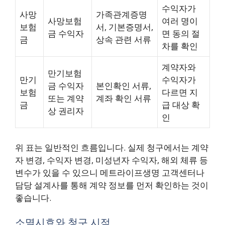
수익자가
사망
가족관계증명
사망보험
여러 명이
보험
서, 기본증명서,
금 수익자
면 동의 절
금
상속 관련 서류
차를 확인
계약자와
만기보험
만기
수익자가
금 수익자
본인확인 서류,
보험
다르면 지
또는 계약
계좌 확인 서류
금
급 대상 확
상 권리자
인
위 표는 일반적인 흐름입니다. 실제 청구에서는 계약
자 변경, 수익자 변경, 미성년자 수익자, 해외 체류 등
변수가 있을 수 있으니 메트라이프생명 고객센터나
담당 설계사를 통해 계약 정보를 먼저 확인하는 것이
좋습니다.
소멸시효와 청구 시점