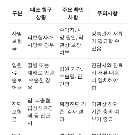
대표 청구
주요 확인
구분
주의사항
상황
사항
수익자, 사
사망
상속관계 서류
피보험자가
망 원인, 약
보험
가 필요할 수
사망한 경우
관상 보장
금
있음
여부
입원
질병 또는
진단서와 진료
입원 기간,
·수
재해로 입원
비 서류 내용
수술명, 진
술보
·수술한 경
이 일치해야
단명
험금
우
함
암, 뇌출혈,
진단
확정진단 기
약관상 진단
급성심근경
보험
준, 검사 결
기준 충족 여
색 등 진단
금
과
부가 중요
시