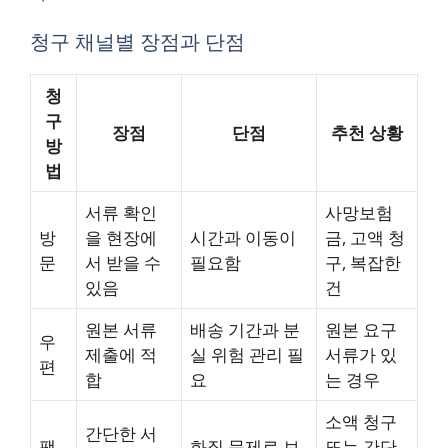
청구 채널별 장점과 단점
청
구
장점
단점
추천 상황
방
법
서류 확인
사망보험
방
을 현장에
시간과 이동이
금, 고액 청
문
서 받을 수
필요함
구, 복잡한
있음
건
원본 서류
배송 기간과 분
원본 요구
우
제출에 적
실 위험 관리 필
서류가 있
편
합
요
는 경우
소액 청구
간단한 서
팩
화질 문제로 보
또는 간단