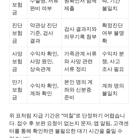
수술명, 서류
원확인서 함께
락, 기간
보험
완비 여부
제출
불일치
금
진단
약관상 진단
확정진단
검사 결과지와
보험
기준, 검사
여부 불명
의무기록 첨부
금
결과
확
사망
수익자 확인,
가족관계 서류
수익자 분
보험
사망 원인,
와 사망 관련
쟁, 사고
금
상속관계
서류 정리
조사 필요
만기
본인 명의 계
수익자 확인,
계좌 명의
보험
좌와 신분증
계좌 확인
불일치
금
준비
위 표처럼 지급 기간은 “며칠”로 단정하기 어렵습니
다. 접수 후 보완 요청이 없는지 문자, 앱 알림, 고객센
터를 통해 확인하면 불필요한 대기 시간을 줄일 수