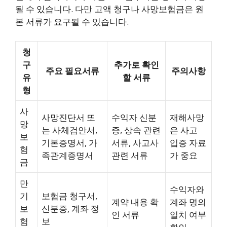
될 수 있습니다. 다만 고액 청구나 사망보험금은 원
본 서류가 요구될 수 있습니다.
청
구
추가로 확인
주요 필요서류
주의사항
유
할 서류
형
사
사망진단서 또
수익자 신분
재해사망
망
는 사체검안서,
증, 상속 관련
은 사고
보
기본증명서, 가
서류, 사고사
입증 자료
험
족관계증명서
관련 서류
가 중요
금
만
수익자와
기
보험금 청구서,
계약 내용 확
계좌 명의
보
신분증, 계좌 정
인 서류
일치 여부
험
보