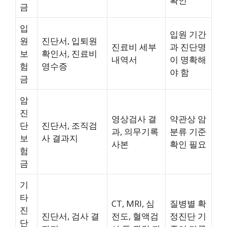
확인
금
입
입원 기간
원
진단서, 입퇴원
진료비 세부
과 진단명
보
확인서, 진료비
내역서
이 명확해
험
영수증
야 함
금
암
진
영상검사 결
약관상 암
단
진단서, 조직검
과, 의무기록
분류 기준
보
사 결과지
사본
확인 필요
험
금
기
타
CT, MRI, 심
질병별 확
진
진단서, 검사 결
전도, 혈액검
정진단 기
단