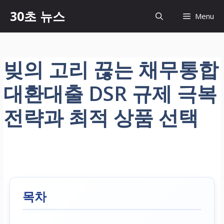
컨
30초 뉴스
Menu
텐
츠
로
건
빚의 고리 끊는 채무통합
너
뛰
대환대출 DSR 규제 극복
기
전략과 최적 상품 선택
목차