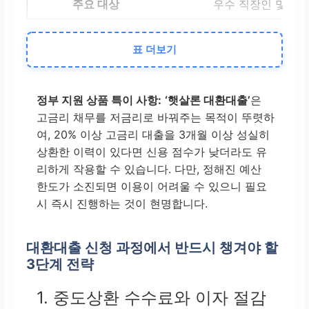
우수 직장인 및 전
정부 지원 (햇살론,
표 더보기
중금리 (6~10%)
중·저신용자, 소득 
정부 지원 상품 특이 사항:
‘햇살론 대환대출’
은
고금리 채무를 저금리로 바꿔주는 목적이 뚜렷하
서민 및 근로자 (특
여, 20% 이상 고금리 대출을 3개월 이상 성실히
상환한 이력이 있다면 신용 점수가 낮더라도 유
2금융권 (저축은행)
리하게 작용할 수 있습니다. 다만, 정해진 예산
한도가 소진되면 이용이 어려울 수 있으니 필요
중·고금리 (10% 이
시 즉시 진행하는 것이 현명합니다.
1금융권 거절자, 신
대환대출 신청 과정에서 반드시 챙겨야 할
신용도가 다소 부족
3단계 전략
1. 중도상환 수수료와 이자 절감