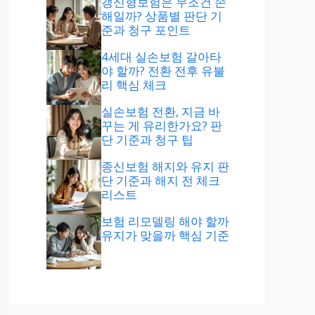
갱신형보험은 무조건 손
해일까? 상품별 판단 기
준과 청구 포인트
4세대 실손보험 갈아타
야 할까? 전환 전후 유불
리 핵심 체크
실손보험 전환, 지금 바
꾸는 게 유리한가요? 판
단 기준과 청구 팁
종신보험 해지와 유지 판
단 기준과 해지 전 체크
리스트
보험 리모델링 해야 할까
유지가 맞을까 핵심 기준