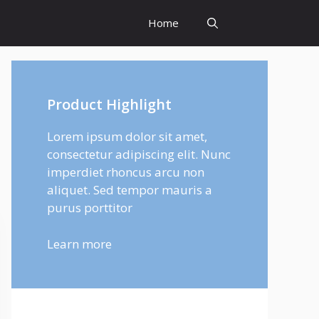
Home
Product Highlight
Lorem ipsum dolor sit amet,
consectetur adipiscing elit. Nunc
imperdiet rhoncus arcu non
aliquet. Sed tempor mauris a
purus porttitor
Learn more