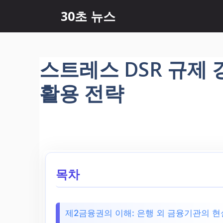
컨
30초 뉴스
텐
츠
로
건
스트레스 DSR 규제
너
뛰
활용 전략
기
목차
제2금융권의 이해: 은행 외 금융기관의 현