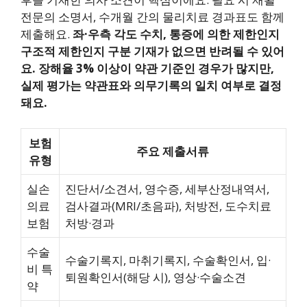
전문의 소명서, 수개월 간의 물리치료 경과표도 함께
제출해요.
좌·우측 각도 수치, 통증에 의한 제한인지
구조적 제한인지 구분 기재가 없으면 반려될 수 있어
요.
장해율 3% 이상이 약관 기준인 경우가 많지만,
실제 평가는 약관표와 의무기록의 일치 여부로 결정
돼요.
보험
주요 제출서류
유형
실손
진단서/소견서, 영수증, 세부산정내역서,
의료
검사결과(MRI/초음파), 처방전, 도수치료
보험
처방·경과
수술
수술기록지, 마취기록지, 수술확인서, 입·
비 특
퇴원확인서(해당 시), 영상·수술소견
약