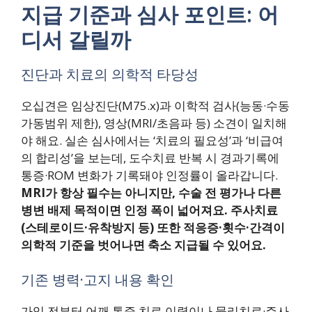
지급 기준과 심사 포인트: 어
디서 갈릴까
진단과 치료의 의학적 타당성
오십견은 임상진단(M75.x)과 이학적 검사(능동·수동
가동범위 제한), 영상(MRI/초음파 등) 소견이 일치해
야 해요. 실손 심사에서는 ‘치료의 필요성’과 ‘비급여
의 합리성’을 보는데, 도수치료 반복 시 경과기록에
통증·ROM 변화가 기록돼야 인정률이 올라갑니다.
MRI가 항상 필수는 아니지만, 수술 전 평가나 다른
병변 배제 목적이면 인정 폭이 넓어져요.
주사치료
(스테로이드·유착방지 등) 또한 적응증·횟수·간격이
의학적 기준을 벗어나면 축소 지급될 수 있어요.
기존 병력·고지 내용 확인
가입 전부터 어깨 통증 치료 이력이나 물리치료·주사