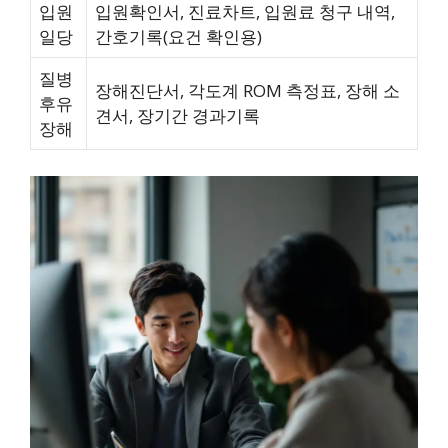
입원
입원확인서, 진료차트, 입원료 청구 내역,
일당
간호기록(요건 확인용)
질병
장해진단서, 각도계 ROM 측정표, 장해 소
후유
견서, 장기간 경과기록
장해