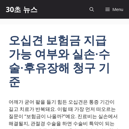
컨
30초 뉴스
Menu
텐
츠
로
건
오십견 보험금 지급
너
뛰
가능 여부와 실손·수
기
술·후유장해 청구 기
준
어깨가 굳어 팔을 들기 힘든 오십견은 통증 기간이
길고 치료가 반복돼요. 이럴 때 가장 먼저 떠오르는
질문이 “보험금이 나올까?”예요. 진료비는 실손에서
해결될지, 관절경 수술을 하면 수술비 특약이 되는