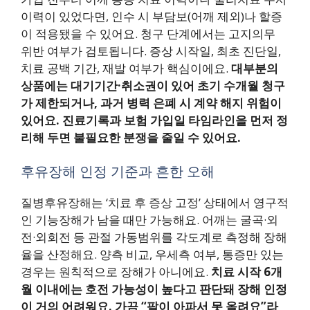
이력이 있었다면, 인수 시 부담보(어깨 제외)나 할증
이 적용됐을 수 있어요. 청구 단계에서는 고지의무
위반 여부가 검토됩니다. 증상 시작일, 최초 진단일,
치료 공백 기간, 재발 여부가 핵심이에요.
대부분의
상품에는 대기기간·취소권이 있어 초기 수개월 청구
가 제한되거나, 과거 병력 은폐 시 계약 해지 위험이
있어요.
진료기록과 보험 가입일 타임라인을 먼저 정
리해 두면 불필요한 분쟁을 줄일 수 있어요.
후유장해 인정 기준과 흔한 오해
질병후유장해는 ‘치료 후 증상 고정’ 상태에서 영구적
인 기능장해가 남을 때만 가능해요. 어깨는 굴곡·외
전·외회전 등 관절 가동범위를 각도계로 측정해 장해
율을 산정해요. 양측 비교, 우세측 여부, 통증만 있는
경우는 원칙적으로 장해가 아니에요.
치료 시작 6개
월 이내에는 호전 가능성이 높다고 판단돼 장해 인정
이 거의 어려워요.
가끔 “팔이 아파서 못 올려요”라