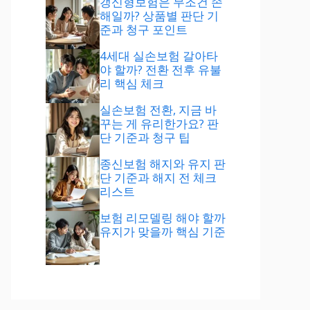
갱신형보험은 무조건 손
해일까? 상품별 판단 기
준과 청구 포인트
4세대 실손보험 갈아타
야 할까? 전환 전후 유불
리 핵심 체크
실손보험 전환, 지금 바
꾸는 게 유리한가요? 판
단 기준과 청구 팁
종신보험 해지와 유지 판
단 기준과 해지 전 체크
리스트
보험 리모델링 해야 할까
유지가 맞을까 핵심 기준