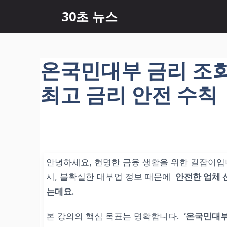
컨
30초 뉴스
텐
츠
로
건
온국민대부 금리 조회 
너
뛰
최고 금리 안전 수칙
기
안녕하세요, 현명한 금융 생활을 위한 길잡이입
시, 불확실한 대부업 정보 때문에
안전한 업체 
는데요.
본 강의의 핵심 목표
는 명확합니다.
‘온국민대부