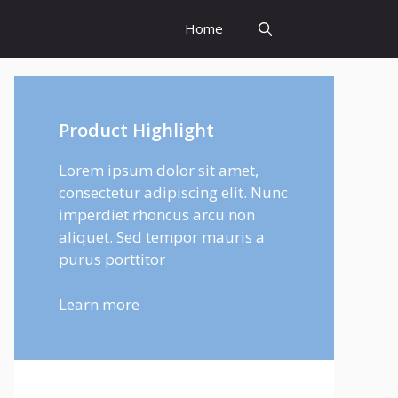
Home
Product Highlight
Lorem ipsum dolor sit amet,
consectetur adipiscing elit. Nunc
imperdiet rhoncus arcu non
aliquet. Sed tempor mauris a
purus porttitor
Learn more