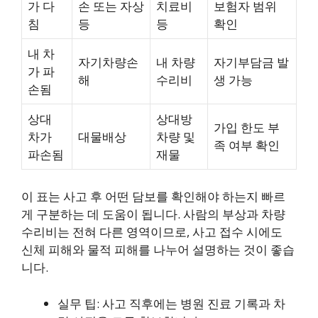
가 다
손 또는 자상
치료비
보험자 범위
침
등
등
확인
내 차
자기차량손
내 차량
자기부담금 발
가 파
해
수리비
생 가능
손됨
상대
상대방
가입 한도 부
차가
대물배상
차량 및
족 여부 확인
파손됨
재물
이 표는 사고 후 어떤 담보를 확인해야 하는지 빠르
게 구분하는 데 도움이 됩니다. 사람의 부상과 차량
수리비는 전혀 다른 영역이므로, 사고 접수 시에도
신체 피해와 물적 피해를 나누어 설명하는 것이 좋습
니다.
실무 팁: 사고 직후에는 병원 진료 기록과 차