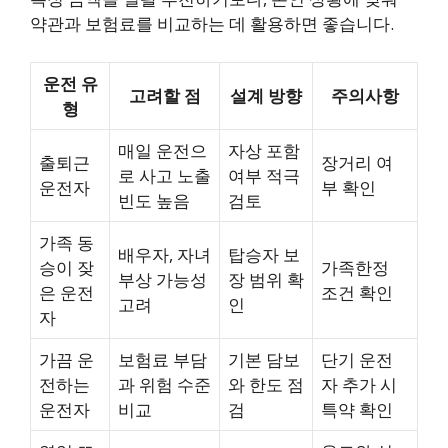
약관과 보험료를 비교하는 데 활용하면 좋습니다.
운전 유
고려할 점
설계 방향
주의사항
형
매일 운전으
자상 포함
출퇴근
장거리 여
로 사고 노출
여부 적극
운전자
부 확인
빈도 높음
검토
가족 동
배우자, 자녀
탑승자 보
승이 잦
가족한정
부상 가능성
장 범위 확
은 운전
조건 확인
고려
인
자
가끔 운
보험료 부담
기본 담보
단기 운전
전하는
과 위험 수준
와 한도 점
자 추가 시
운전자
비교
검
특약 확인