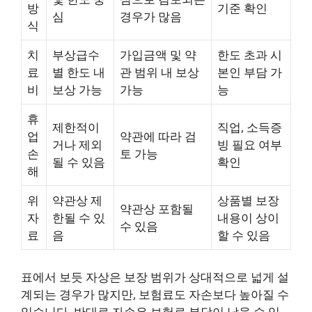
방
기준 확인
심
경우가 많음
식
치
부상급수
가입금액 및 약
한도 초과 시
료
별 한도 내
관 범위 내 보상
본인 부담 가
비
보상 가능
가능
능
휴
제한적이
직업, 소득증
업
약관에 따라 검
거나 제외
빙 필요 여부
손
토 가능
될 수 있음
확인
해
위
약관상 제
상품별 보장
약관상 포함될
자
한될 수 있
내용이 상이
수 있음
료
음
할 수 있음
표에서 보듯 자상은 보장 범위가 상대적으로 넓게 설
계되는 경우가 많지만, 보험료도 자손보다 높아질 수
있습니다. 반대로 자손은 보험료 부담이 낮을 수 있