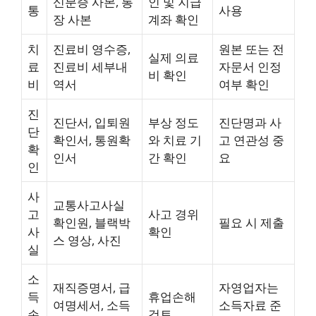
신분증 사본, 통
인 및 지급
통
사용
장 사본
계좌 확인
치
진료비 영수증,
원본 또는 전
실제 의료
료
진료비 세부내
자문서 인정
비 확인
비
역서
여부 확인
진
진단서, 입퇴원
부상 정도
진단명과 사
단
확인서, 통원확
와 치료 기
고 연관성 중
확
인서
간 확인
요
인
사
교통사고사실
고
사고 경위
확인원, 블랙박
필요 시 제출
사
확인
스 영상, 사진
실
소
재직증명서, 급
자영업자는
득
휴업손해
여명세서, 소득
소득자료 준
손
검토