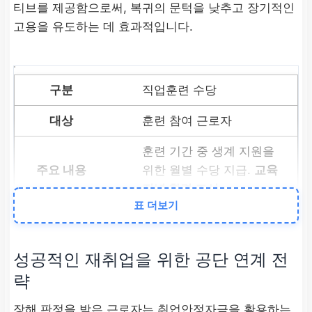
티브를 제공함으로써, 복귀의 문턱을 낮추고 장기적인
고용을 유도하는 데 효과적입니다.
직업훈련 수당
훈련 참여 근로자
훈련 기간 중 생계 지원을
위한 월별 수당 지급.
교육
전념 환경 조성
.
표 더보기
직장 복귀 지원금
성공적인 재취업을 위한 공단 연계 전
원직 복귀 근로자
략
복귀 후
6개월 이상 고용
유지 시
근로자에게 일시
장해 판정을 받은 근로자는 취업안정자금을 활용하는