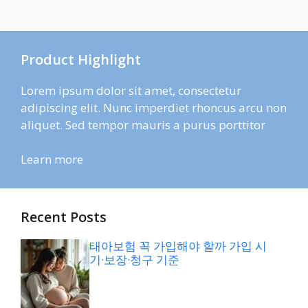
Product Highlight
Lorem ipsum dolor sit amet, consectetur
adipiscing elit. Nunc imperdiet rhoncus arcu non
aliquet. Sed tempor mauris a purus porttitor
Learn more
Recent Posts
태아보험 꼭 가입해야 할까 가입 시
기·보장·청구 기준