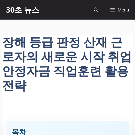
컨
30초 뉴스
Menu
텐
츠
로
건
장해 등급 판정 산재 근
너
뛰
로자의 새로운 시작 취업
기
안정자금 직업훈련 활용
전략
목차