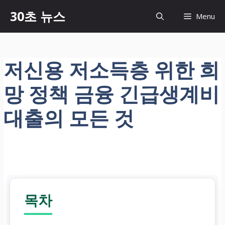
컨
30초 뉴스
Menu
텐
츠
로
건
저신용 저소득층 위한 희
너
뛰
망 정책 금융 긴급생계비
기
대출의 모든 것
목차