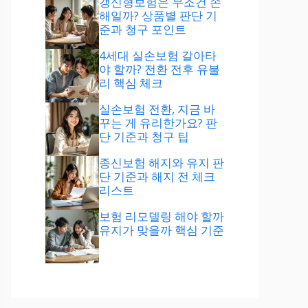
갱신형보험은 무조건 손
해일까? 상품별 판단 기
준과 청구 포인트
4세대 실손보험 갈아타
야 할까? 전환 전후 유불
리 핵심 체크
실손보험 전환, 지금 바
꾸는 게 유리한가요? 판
단 기준과 청구 팁
종신보험 해지와 유지 판
단 기준과 해지 전 체크
리스트
보험 리모델링 해야 할까
유지가 맞을까 핵심 기준