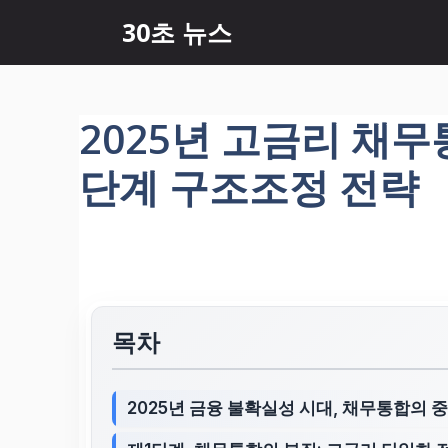
컨
30초 뉴스
텐
츠
로
건
2025년 고금리 채무통
너
뛰
단계 구조조정 전략
기
목차
2025년 금융 불확실성 시대, 채무통합의 