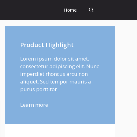
Home
Product Highlight
Lorem ipsum dolor sit amet,
consectetur adipiscing elit. Nunc
imperdiet rhoncus arcu non
aliquet. Sed tempor mauris a
purus porttitor
Learn more