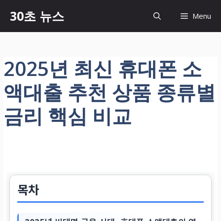
컨
30초 뉴스
Menu
텐
츠
로
건
2025년 최신 휴대폰 소
너
뛰
액대출 추천 상품 종류별
기
금리 핵심 비교
목차