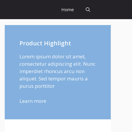
Home
Product Highlight
Lorem ipsum dolor sit amet,
consectetur adipiscing elit. Nunc
imperdiet rhoncus arcu non
aliquet. Sed tempor mauris a
purus porttitor
Learn more