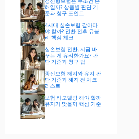
갱신형보험은 무조건 손
해일까? 상품별 판단 기
준과 청구 포인트
4세대 실손보험 갈아타
야 할까? 전환 전후 유불
리 핵심 체크
실손보험 전환, 지금 바
꾸는 게 유리한가요? 판
단 기준과 청구 팁
종신보험 해지와 유지 판
단 기준과 해지 전 체크
리스트
보험 리모델링 해야 할까
유지가 맞을까 핵심 기준