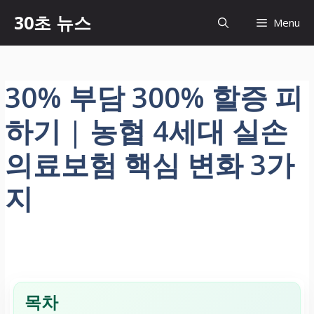
컨
30초 뉴스
Menu
텐
츠
로
건
30% 부담 300% 할증 피
너
뛰
하기 | 농협 4세대 실손
기
의료보험 핵심 변화 3가
지
목차