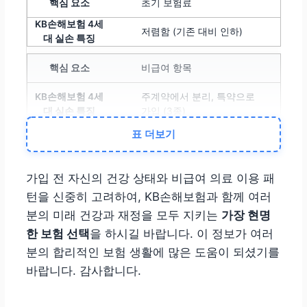
초기 보험료
저렴함 (기존 대비 인하)
비급여 항목
주계약에서 분리, 특약으로
가입 (3종)
표 더보기
보험료 갱신
1년 단위, 비급여 이용량에 따
가입 전 자신의 건강 상태와 비급여 의료 이용 패
라
차등제 적용
턴을 신중히 고려하여, KB손해보험과 함께 여러
분의 미래 건강과 재정을 모두 지키는
가장 현명
최대 할증
한 보험 선택
을 하시길 바랍니다. 이 정보가 여러
분의 합리적인 보험 생활에 많은 도움이 되셨기를
직전 1년 비급여 청구액 300
바랍니다. 감사합니다.
만원 초과 시 (5등급)