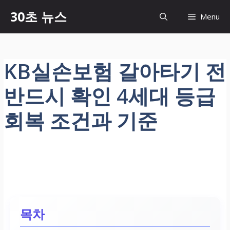
컨
30초 뉴스
Menu
텐
츠
로
건
KB실손보험 갈아타기 전
너
뛰
반드시 확인 4세대 등급
기
회복 조건과 기준
목차