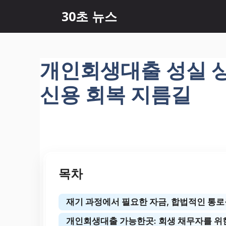
컨
30초 뉴스
텐
츠
로
건
개인회생대출 성실 상
너
뛰
신용 회복 지름길
기
목차
재기 과정에서 필요한 자금, 합법적인 통
개인회생대출 가능한곳: 회생 채무자를 위한