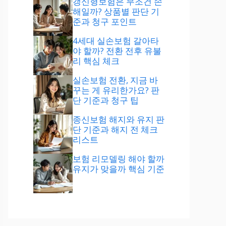
갱신형보험은 무조건 손
해일까? 상품별 판단 기
준과 청구 포인트
4세대 실손보험 갈아타
야 할까? 전환 전후 유불
리 핵심 체크
실손보험 전환, 지금 바
꾸는 게 유리한가요? 판
단 기준과 청구 팁
종신보험 해지와 유지 판
단 기준과 해지 전 체크
리스트
보험 리모델링 해야 할까
유지가 맞을까 핵심 기준