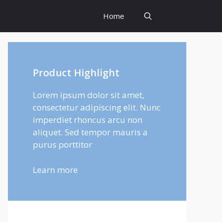
Home
Product Highlight
Lorem ipsum dolor sit amet,
consectetur adipiscing elit. Nunc
imperdiet rhoncus arcu non
aliquet. Sed tempor mauris a
purus porttitor
Learn more