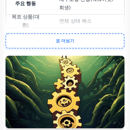
회생)
연체 상태 해소
2단계
표 더보기
성실 상환(최소 6개월 이
상)
신용 점수 개선
3단계
서민금융 대출 신청
햇살론15 특례보증
등