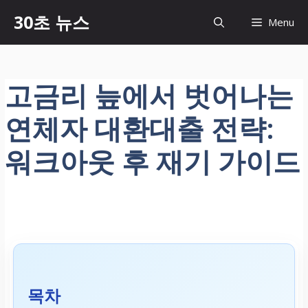
컨
30초 뉴스
Menu
텐
츠
로
건
고금리 늪에서 벗어나는
너
뛰
연체자 대환대출 전략:
기
워크아웃 후 재기 가이드
목차