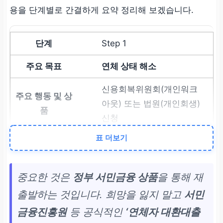
용을 단계별로 간결하게 요약 정리해 보겠습니다.
Step 1
연체 상태 해소
신용회복위원회(개인워크
아웃) 또는 법원(개인회생)
신청
표 더보기
Step 2
고금리 채무 대환
중요한 것은
정부 서민금융 상품
을 통해 재
성실 상환 후 서민금융진
출발하는 것입니다. 희망을 잃지 말고
서민
흥원 (햇살론15 특례보증)
금융진흥원
등 공식적인
‘연체자 대환대출
이용