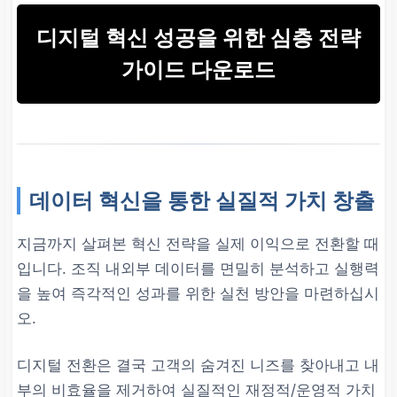
불가능한 상태.
디지털 혁신 성공을 위한 심층 전략
중앙 집중식
데이터 레이크(Dat
가이드 다운로드
a Lake)
또는 유연한
데이터 메
시(Data Mesh)
구축, 전사적
데이터 공유 및 협업 플랫폼 도
입.
데이터 혁신을 통한 실질적 가치 창출
지금까지 살펴본 혁신 전략을 실제 이익으로 전환할 때
입니다. 조직 내외부 데이터를 면밀히 분석하고 실행력
을 높여 즉각적인 성과를 위한 실천 방안을 마련하십시
오.
디지털 전환은 결국 고객의 숨겨진 니즈를 찾아내고 내
부의 비효율을 제거하여 실질적인 재정적/운영적 가치