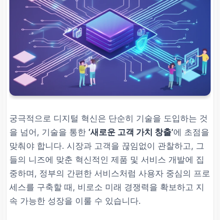
기술 부채 증가
오래된 시스템(레거시)을 무리
하게 확장하거나 임시방편으로
해결하려 할 때 발생하는 비용
및 시간 낭비.
마이그레이션 로드맵에 대한 충
분한 예산과 시간 확보,
클라우
궁극적으로 디지털 혁신은 단순히 기술을 도입하는 것
드 네이티브 아키텍처
도입 우선
을 넘어, 기술을 통한
‘새로운 고객 가치 창출’
에 초점을
순위 지정 및 단계적 전환.
맞춰야 합니다. 시장과 고객을 끊임없이 관찰하고, 그
들의 니즈에 맞춘 혁신적인 제품 및 서비스 개발에 집
데이터 사일로 현상
중하며, 정부의 간편한 서비스처럼 사용자 중심의 프로
세스를 구축할 때, 비로소 미래 경쟁력을 확보하고 지
부서별로 데이터가 분리되어 통
속 가능한 성장을 이룰 수 있습니다.
합적인 분석 및 전사적 활용이