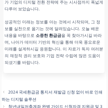
가 기업의 디지털 전환 전략에 주는 시사점까지 폭넓게
다루어 보았습니다.
Q: 환급금 지급까지 걸리는 기간
은 얼마나 되나요?
성공적인 미래는 정보를 아는 것에서 시작되며, 그 정
A: 통상
7영업일 ~ 10일 이내
에
보를 실천으로 옮기는 것에 달려있습니다. 오늘 배운
입금 처리됩니다. 계좌 정보의
내용을 바탕으로
소중한 환급금
을 꼭 찾아가시길 바라
예금주 일치 여부가 가장 중요합
며, 나아가 데이터 기반의 혁신을 통해 더욱 풍요로운
니다.
미래를 설계하시길 응원합니다. 이 자료가 독자 여러분
의 재정적 권리 보호와 기업 전략 수립에 많은 도움이
유효 기간
되셨기를 바랍니다.
Q: 환급금 신청 기간은 언제까지
인가요?
2024 국세환급금 통지서 재발급 신청 없이 바로 인쇄
A: 발생일로부터
민법상 소멸시
하는 디지털 솔루션
효인 3년 이내
에만 청구 가능합
니다.
청년내일저축계좌 완벽 가이드 신청자격 지원금 및 3