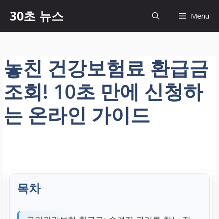
컨
30초 뉴스
Menu
텐
츠
로
건
놓친 건강보험료 환급금
너
뛰
조회! 10초 만에 신청하
기
는 온라인 가이드
목차