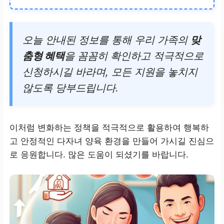
둘째 자녀부터 ‘첫만남 이용권’ 3
00만원 지급
오늘 안내된 정보를 통해 우리 가족의
맞
부모급여, 지자체 지원금과 중복
수혜 가능
춤형 혜택
을 꼼꼼히 확인하고 적극적으로
신청하시길 바라며, 모든 지원을 놓치지
주거/금융
않도록 당부드립니다.
보금자리론 우대금리, 청약 가점
신설
이처럼 변화하는 정책을 적극적으로 활용하여 행복하
일부 고액 주거 지원은 3자녀 기
고 안정적인 다자녀 양육 환경을 만들어 가시길 진심으
준 유지될 수 있음
로 응원합니다. 많은 도움이 되셨기를 바랍니다.
돌봄/세제
아이돌봄 서비스 최우선 순위 부
여
자녀 세액 공제는 2026년 연말