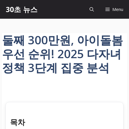
컨
30초 뉴스
Menu
텐
츠
로
건
둘째 300만원, 아이돌봄
너
뛰
우선 순위! 2025 다자녀
기
정책 3단계 집중 분석
목차