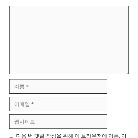
댓
글
이
름
이
메
일
웹
사
이
다음 번 댓글 작성을 위해 이 브라우저에 이름, 이