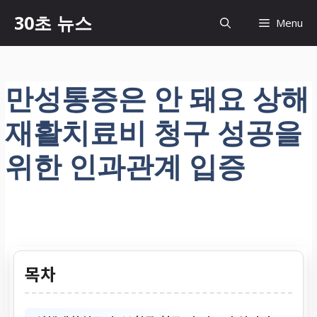
컨
30초 뉴스
Menu
텐
츠
로
건
만성통증은 안 돼요 상해
너
뛰
재활치료비 청구 성공을
기
위한 인과관계 입증
목차