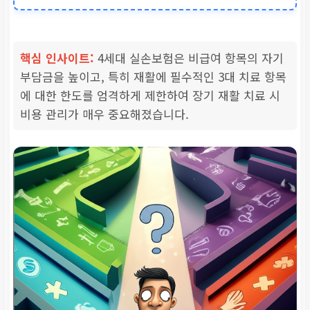
연간 보상 한도 무제한 (공
초과 시)
핵심 인사이트:
4세대 실손보험은 비급여 항목의 자기
비급여 항목
부담금을 높이고, 특히 재활에 필수적인 3대 치료 항목
에 대한 한도를 엄격하게 제한하여 장기 재활 치료 시
도수치료, 체외충격파, 증식
비용 관리가 매우 중요해졌습니다.
등
1세대/2세대: 10% ~ 20%
4세대: 30%
3대 항목 통합 연간 350만 원
회 제한