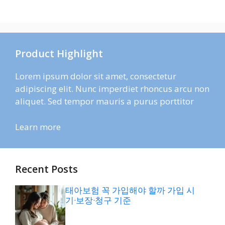
Product Highlight
Lorem ipsum dolor sit amet, consectetur
adipiscing elit. Nunc imperdiet rhoncus arcu non
aliquet. Sed tempor mauris a purus porttitor
Learn more
Recent Posts
태아보험 꼭 가입해야 할까 가입 시
기·보장·청구 기준