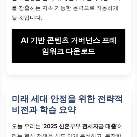
를 창출하는 지속 가능한 동력으로 작동하게
콘텐츠 품질
될 것입니다.
사실 관계 오류, 브랜드
AI 기반 콘텐츠 거버넌스 프레
보이스 유지, 일관된 스타
일 및
법규 준수
임워크 다운로드
인간 전문가의 최종 검토
및 AI 스타일 가이드 적
용,
상품 약관 및 금융위
원회 고시와의 일치 확인
미래 세대 안정을 위한 전략적
비전과 학습 요약
투명성 및 책임
오늘 우리는
‘2025 신혼부부 전세자금 대출’
이
AI 생성 사실 고지, 책임
소재 명확화,
과장 광고
라는 핵심 정책을 심도 있게 분석하고, 복잡한