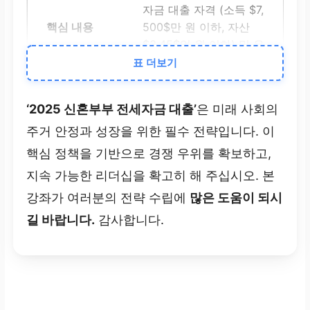
자금 대출 자격 (소득 $7,
500$만 원 이하, 자산
$3.45$억 원 이하) 및 우
대 금리 (자녀 수 우대)
표 더보기
자격 요건 실시간 반영 및
‘2025 신혼부부 전세자금 대출’
은 미래 사회의
교차 검증 (정확성)
주거 안정과 성장을 위한 필수 전략입니다. 이
핵심 정책을 기반으로 경쟁 우위를 확보하고,
콘텐츠 전략
지속 가능한 리더십을 확고히 해 주십시오. 본
강좌가 여러분의 전략 수립에
많은 도움이 되시
제작 효율성 극대화 및 창
길 바랍니다.
감사합니다.
의적 병목 해소
정책 해석 및 다양한 형식
으로 변환 (효율성 및 창
의성)