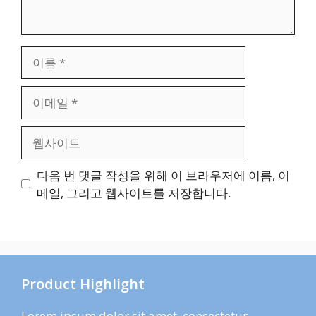
편향성 검토 및 인간 전문
가 감수 시스템 지원 (신
뢰 확보)
이
름
이
메
일
웹
사
이
다음 번 댓글 작성을 위해 이 브라우저에 이름, 이
트
메일, 그리고 웹사이트를 저장합니다.
Product Highlight
Lorem ipsum dolor sit amet, consectetur