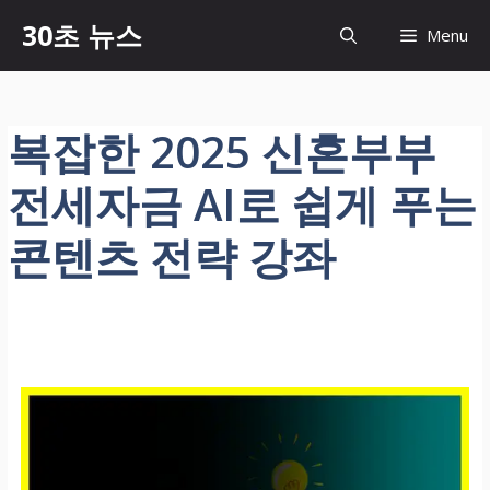
컨
30초 뉴스
Menu
텐
츠
로
건
복잡한 2025 신혼부부
너
뛰
전세자금 AI로 쉽게 푸는
기
콘텐츠 전략 강좌