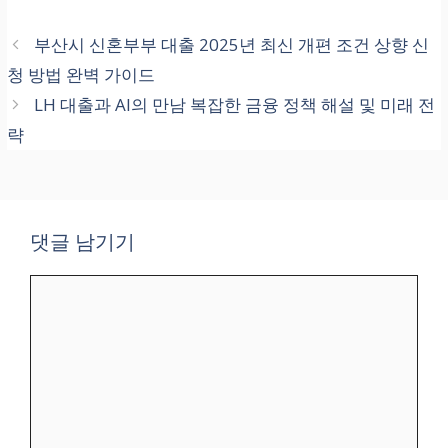
부산시 신혼부부 대출 2025년 최신 개편 조건 상향 신
초개인화
청 방법 완벽 가이드
LH 대출과 AI의 만남 복잡한 금융 정책 해설 및 미래 전
사용자 의도 예측 및 동적
략
콘텐츠 조정
마이크로 세그먼트 관리
및 예측 모델 구동 (전환
댓글 남기기
율 극대화)
댓
글
거버넌스
규정 준수, 투명성, 책임
소재 명확화