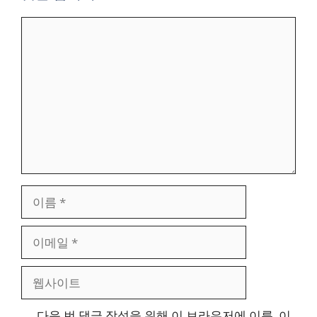
댓
글
이
름
이
메
일
웹
사
이
다음 번 댓글 작성을 위해 이 브라우저에 이름, 이