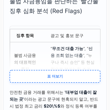
불법 사금융임을 판단하는 ‘빨간불’
징후 심화 분석 (Red Flags)
광고 및 홍보 문구
“
무조건 대출 가능
“, “
신
용 조회 없는 대출
“, “누
구나 즉시 승인” 등 현실
적으로 불가능한 조건
표 더보기
을 내겁니다.
연락 및 정보 제공
안전한 금융 거래를 위해서는
‘대부업 대출이 잘
되는 곳’
이라는 광고 문구에 현혹되지 말고, 반드
정식 사업자 등록 번호
시 법정 최고 금리
$20\%$
와 정식 등록 여부를