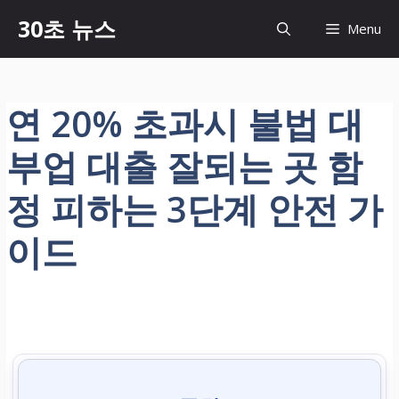
컨
30초 뉴스
Menu
텐
츠
로
건
연 20% 초과시 불법 대
너
뛰
부업 대출 잘되는 곳 함
기
정 피하는 3단계 안전 가
이드