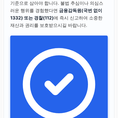
나 회사 명의 대신
개인
기준으로 삼아야 합니다. 불법 추심이나 의심스
명의의 휴대폰 번호
나
러운 행위를 경험했다면
금융감독원(국번 없이
메신저만을 사용합니
1332) 또는 경찰(112)
에 즉시 신고하여 소중한
다.
재산과 권리를 보호받으시길 바랍니다.
거래 유도 방식
대출 심사에 필요 없는
통장, 공인인증서, 휴대
폰 유심
등을 요구하며
불법 행위에 가담하도
록 유도합니다.