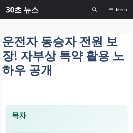
컨
30초 뉴스
Menu
텐
츠
로
건
운전자 동승자 전원 보
너
뛰
장! 자부상 특약 활용 노
기
하우 공개
목차