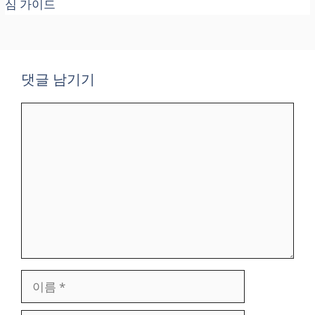
심 가이드
댓글 남기기
댓
글
이
름