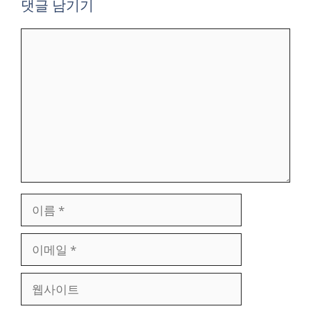
댓글 남기기
댓
글
이
름
이
메
일
웹
사