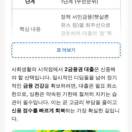
1단계 (우선순위)
정책 서민금융(햇살론
유스 등)을 최우선으로
검토하여 대출의 ‘질’ 확
보
표 더보기
2단계 (비교)
사회생활의 시작점에서
2금융권 대출
은 신중해
2금융권 유형별 특성 이
야 할 선택입니다. 일시적인 디딤돌을 넘어 장기
해 및 ‘가조회’를 통한 금
적인
금융 건강
을 확보하려면, 대출은 필요 최소
리/한도 심층 비교
한으로, 상환은 약속된 기한에 철저히 지키는 습
관이 필수입니다. 이는 곧 고금리 부담을 줄이고
신용 점수를 빠르게 회복
하는 가장 확실한 길입니
3단계 (실행 기준)
다.
월 상환액을 월 소득의