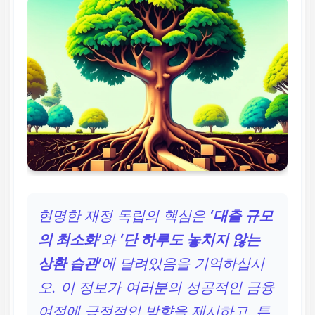
30% 이내로 엄수하여
상환 여력 확보
4단계 (사후 관리)
연체 금지, 대출 잔액 집
중 감축, 신용카드 적정
사용을 통한 신용 점수
향상
현명한 재정 독립의 핵심은
‘대출 규모
의 최소화’
와
‘단 하루도 놓치지 않는
상환 습관’
에 달려있음을 기억하십시
오. 이 정보가 여러분의 성공적인 금융
여정에 긍정적인 방향을 제시하고, 튼