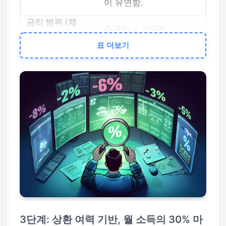
이 유연함.
중금리 ~ 고금리
표 더보기
카드사(카드론)
빠른 실행, 비대면 편리
성 높음. (단, 카드 사용
이력 필요)
중금리 (조건 충족 시)
캐피탈
차량/담보 등 특화, 신용
심사 엄격할 수 있음.
3단계: 상환 여력 기반, 월 소득의 30% 마