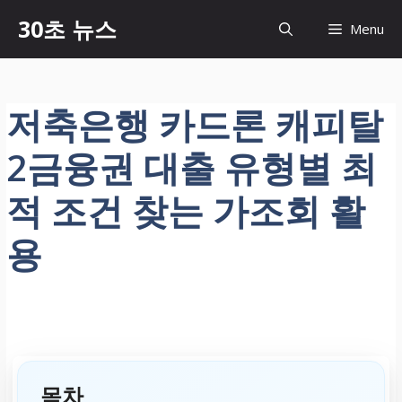
컨
30초 뉴스
Menu
텐
츠
로
건
저축은행 카드론 캐피탈
너
뛰
2금융권 대출 유형별 최
기
적 조건 찾는 가조회 활
용
목차