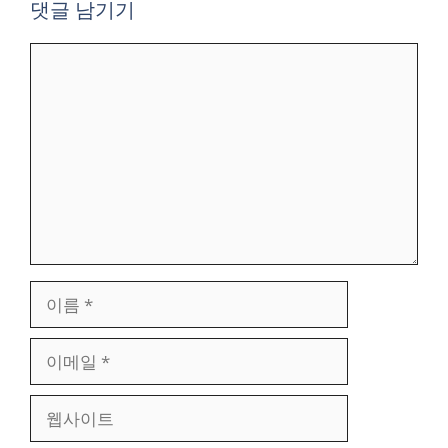
댓글 남기기
댓
글
이
름
이
메
일
웹
사