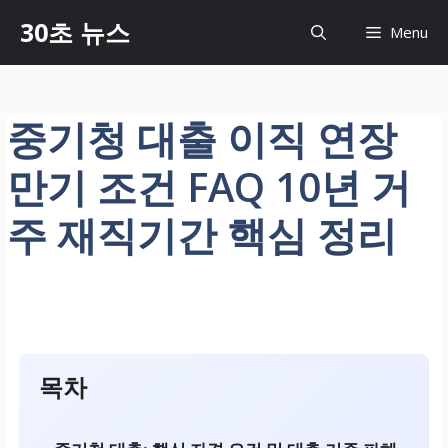
컨
30초 뉴스
Menu
텐
츠
로
건
중기청 대출 이직 연장
너
뛰
만기 조건 FAQ 10년 거
기
주 재직기간 핵심 정리
목차