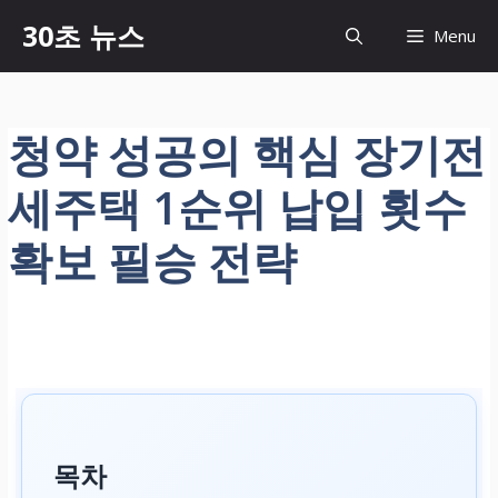
컨
30초 뉴스
Menu
텐
츠
로
건
청약 성공의 핵심 장기전
너
뛰
세주택 1순위 납입 횟수
기
확보 필승 전략
목차