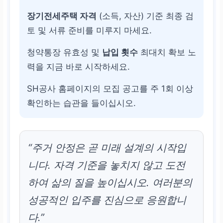
장기전세주택 자격
(소득, 자산) 기준 최종 검
맞벌이 가구 최대 200% 특
토 및 서류 준비를 미루지 마세요.
례 적용 가능
청약통장 유효성 및
납입 횟수
최대치 확보 노
총자산 기준
력을 지금 바로 시작하세요.
SH공사 홈페이지의 모집 공고를 주 1회 이상
총자산
3억 7천만 원 내외
확인하는 습관을 들이십시오.
부동산, 금융자산, 기타자
산 합산(부채 공제)
“주거 안정은 곧 미래 설계의 시작입
순위 결정
니다. 자격 기준을 놓치지 않고 도전
하여 삶의 질을 높이십시오. 여러분의
청약통장
납입 횟수 (85㎡
성공적인 입주를 진심으로 응원합니
이하)
다.”