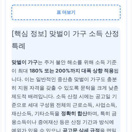
3인 가구
표 더보기
약 670만 원대
[핵심 정보] 맞벌이 가구 소득 산정
약 804만 원대
특례
4인 가구
맞벌이 가구
는 주거 불안 해소를 위해 소득 기준
이 최대
180% 또는 200%까지 대폭 상향 적용
됩
약 760만 원대
니다. 이는 일반적인 중산층 맞벌이 가구도 충분
히 지원 자격을 갖출 수 있도록 문턱을 크게 낮춘
약 912만 원대
제도적 배려입니다. 소득 산정 시에는 공고일 기
준으로 세대 구성원 전체의 근로소득, 사업소득,
재산소득, 기타소득을
정확히 합산
하며, 특히 금
융소득이나 증여재산 등은 산정 기간과 방식에
예외가 있을 수 있으니
공고문 상세 규정
을 면밀