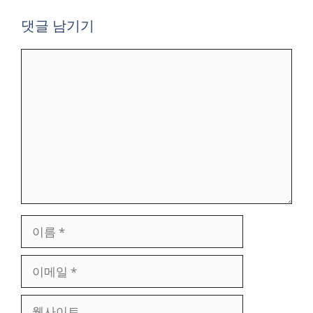
댓글 남기기
댓
글
이
름
이
메
일
웹