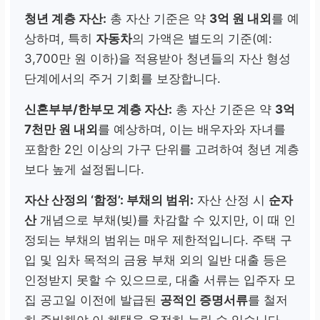
청년 계층 자산:
총 자산 기준은 약
3억 원 내외
를 예
100% 이하
상하며, 특히
자동차
의 가액은 별도의 기준(예:
자녀를 포함한
가구원 전
3,700만 원 이하)을 적용받아 청년들의 자산 형성
체 소득
기준
단계에서의 주거 기회를 보장합니다.
신혼부부/한부모 계층 자산:
총 자산 기준은 약
3억
고령자/주거급여수급자
7천만 원 내외
를 예상하며, 이는 배우자와 자녀를
포함한 2인 이상의 가구 단위를 고려하여 청년 계층
100% 이하
보다 높게 설정됩니다.
세대원 전원의 소득 합산.
자산 산정의 ‘함정’: 부채의 범위:
자산 산정 시
순자
1인 가구 추가 완화 가능
산
개념으로 부채(빚)를 차감할 수 있지만, 이 때 인
정되는 부채의 범위는 매우 제한적입니다. 주택 구
입 및 임차 목적의 금융 부채 외의 일반 대출 등은
인정받지 못할 수 있으므로, 대출 서류는 입주자 모
집 공고일 이전에 발급된
공적인 증명서류
를 철저