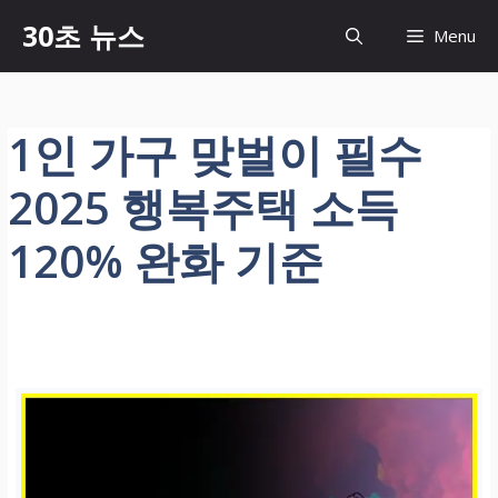
컨
30초 뉴스
Menu
텐
츠
로
건
1인 가구 맞벌이 필수
너
뛰
2025 행복주택 소득
기
120% 완화 기준