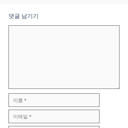
댓글 남기기
댓
글
이
름
이
메
일