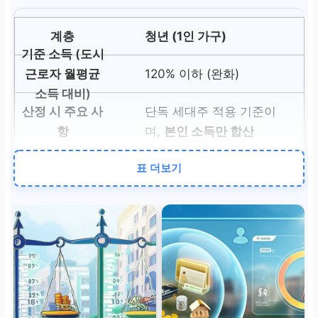
청년 (1인 가구)
120% 이하 (완화)
단독 세대주 적용 기준이
며,
본인 소득만 합산
표 더보기
청년 (기타)
100% 이하
부모 소득은 미반영되며,
본인 소득 기준 적용
신혼부부/예비신혼부부