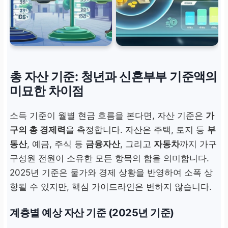
100% 이하
원칙적으로
부부 합산 소
득 기준
총 자산 기준: 청년과 신혼부부 기준액의
미묘한 차이점
신혼부부 (맞벌이)
소득 기준이 월별 현금 흐름을 본다면, 자산 기준은
가
120% 이하 (특례)
구의 총 경제력
을 측정합니다. 자산은 주택, 토지 등
부
동산
, 예금, 주식 등
금융자산
, 그리고
자동차
까지 가구
소득 활동으로 인한 패널
구성원 전원이 소유한 모든 항목의 합을 의미합니다.
티를 줄이기 위한 완화 기
2025년 기준은 물가와 경제 상황을 반영하여 소폭 상
준
향될 수 있지만, 핵심 가이드라인은 변하지 않습니다.
계층별 예상 자산 기준 (2025년 기준)
한부모가족