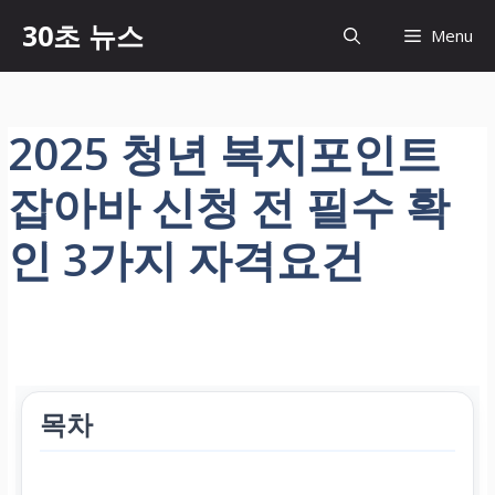
컨
30초 뉴스
Menu
텐
츠
로
건
2025 청년 복지포인트
너
뛰
잡아바 신청 전 필수 확
기
인 3가지 자격요건
목차