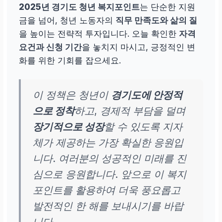
2025년 경기도 청년 복지포인트
는 단순한 지원
만 19~39세, 경기도 거
금을 넘어, 청년 노동자의
직무 만족도와 삶의 질
주, 중위소득 150% 이
을 높이는 전략적 투자입니다. 오늘 확인한
자격
하 (건보료)
요건과 신청 기간
을 놓치지 마시고, 긍정적인 변
화를 위한 기회를 잡으세요.
신청 전
건보료 납부액
으로 소득 기준 충족 여
이 정책은 청년이
경기도에 안정적
부 확인
으로 정착
하고, 경제적 부담을 덜며
신청 시기
장기적으로 성장
할 수 있도록 지자
체가 제공하는 가장 확실한 응원입
연중 2~3회 모집 (차수
니다. 여러분의 성공적인 미래를 진
별 상이)
심으로 응원합니다. 앞으로 이 복지
잡아바 홈페이지
를 통해
포인트를 활용하여 더욱 풍요롭고
1분기부터
공고문 주기
발전적인 한 해를 보내시기를 바랍
적 확인
니다.