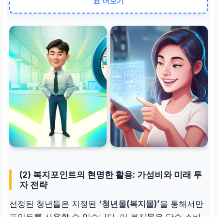
표 더보기
경기도 주민등록
신청일 기준 현재까지 연
속 필수
소득
건보료 기준 중위소득 15
0% 이하
소득 기준 초과 시 바로 탈
락
(2) 복지포인트의 현명한 활용: 가성비와 미래 투
자 전략
선정된 청년들은 지정된
‘청년몰(복지몰)’
을 통해서만