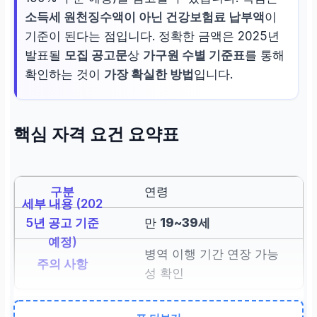
소득세 원천징수액이 아닌 건강보험료 납부액
이
기준이 된다는 점입니다. 정확한 금액은 2025년
발표될
모집 공고문
상
가구원 수별 기준표
를 통해
확인하는 것이
가장 확실한 방법
입니다.
핵심 자격 요건 요약표
연령
만
19~39세
병역 이행 기간 연장 가능
성 확인
거주지