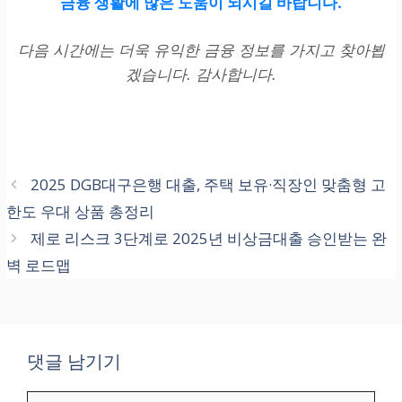
금융 생활
에 많은 도움이 되시길 바랍니다.
안정적 관리
다음 시간에는 더욱 유익한 금융 정보를 가지고 찾아뵙
단기 대출/신용 조회 기록
겠습니다. 감사합니다.
최종 목표
AI를 통한 신뢰 구축 및
LT
2025 DGB대구은행 대출, 주택 보유·직장인 맞춤형 고
V 극대화
한도 우대 상품 총정리
고객 평생 가치
제로 리스크 3단계로 2025년 비상금대출 승인받는 완
벽 로드맵
댓글 남기기
댓