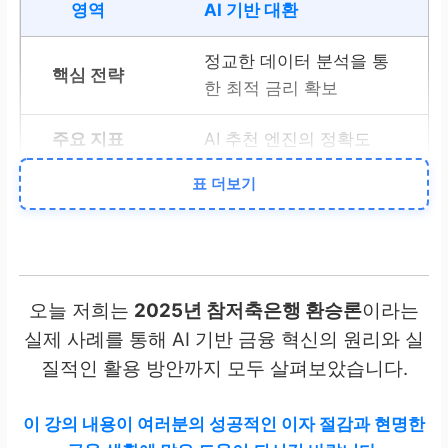
AI 기반 대환
정교한 데이터 분석을 통
한 최적 금리 확보
AI 추천 엔진의 정확도
표 더보기
신청 자격
DSR
기준 충족 및 상환 능
력 안정성 증명
오늘 저희는
2025년 참저축은행 환승론
이라는
총부채원리금상환비율
실제 사례를 통해 AI 기반 금융 혁신의 원리와 실
질적인 활용 방안까지 모두 살펴보았습니다.
부결 방지
이 강의 내용이 여러분의
성공적인 이자 절감과 현명한
최소 3개월간 신용 점수