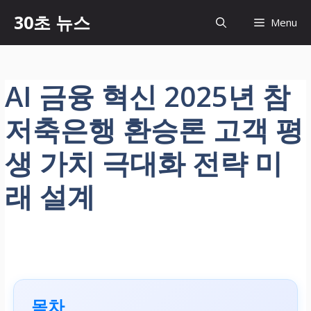
컨
30초 뉴스
Menu
텐
츠
로
건
AI 금융 혁신 2025년 참
너
뛰
저축은행 환승론 고객 평
기
생 가치 극대화 전략 미
래 설계
목차