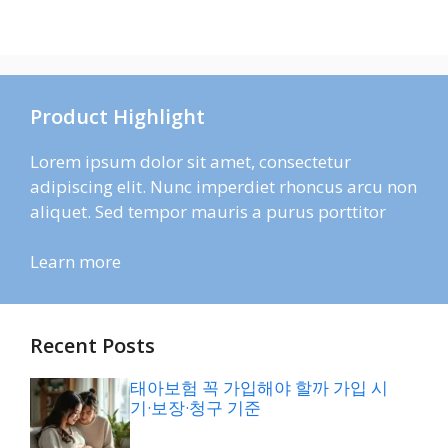
Product Highlight
Lorem ipsum dolor sit amet, consectetur
adipiscing elit. Nunc imperdiet rhoncus arcu non
aliquet. Sed tempor mauris a purus porttitor
Learn more
Recent Posts
태아보험 꼭 가입해야 할까 가입 시
기·보장·청구 기준