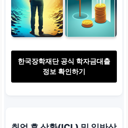
나,
직전 학기 성적(C학
점) 및 연령 제한(만 55
세)
이 적용됨.
한국장학재단 공식 학자금대출
정보 확인하기
취업 후 상환(ICL) 및 일반상