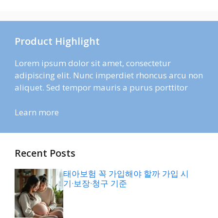
Product Highlight
Lorem ipsum dolor sit amet, consectetur
adipiscing elit. Nunc imperdiet rhoncus arcu non
aliquet. Sed tempor mauris a purus porttitor
Learn more
Recent Posts
태아보험 꼭 가입해야 할까 가입 시
기·보장·청구 기준