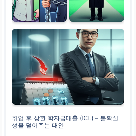
이자 발생 시점
재학 중 무이자.
졸업 후
소득 기준 초과 시 이자
부과 시작.
대출 실행 즉시 이자 발
생.
거치 기간 중 이자
납부 필수.
금리 유형
변동 금리 (다만, 금리
상한선이 존재하여 급
격한 이자 부담 증가 제
한)
취업 후 상환 학자금대출 (ICL) – 불확실
성을 덜어주는 대안
고정 금리 또는 변동 금
리 중 선택 가능.