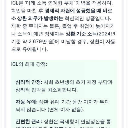
ICL은 ‘미래 소득 연계형 부채’ 개념을 적용하여,
학업을 마친 후
경제적 자립에 성공했을 때 비로
상환 방식
소 상환 의무가 발생하는
혁신적인 상품입니다.
재학 중 무이자는 물론, 졸업 후 취업이 늦어지거
국세청을 통한
의무상
나 소득이 매년 정해지는
상환 기준 소득
(2024년
환(원천징수)
. 대출자가
기준 약 2,679만 원)에 미달할 경우, 상환이 자동
자발적으로 납부도 가
으로 유예됩니다.
능.
원금균등상환 또는 원
ICL의 최대 강점:
리금균등상환 선택 후
매월 고정 납부
.
심리적 안정:
사회 초년생의 초기 재정 부담과
심리적 압박을 최소화합니다.
자동 유예:
상환 유예 기간 동안 이자가 부과
되지 않습니다 (연체 이자 없음).
간편한 관리:
상환은 국세청이 연말정산을 통