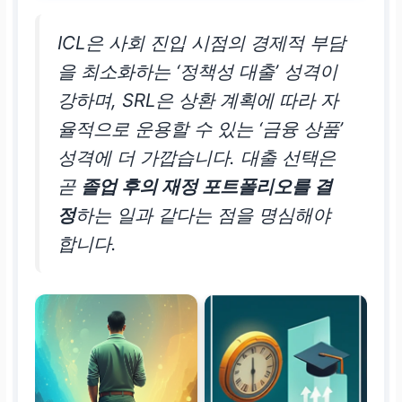
의무 발생.
ICL은 사회 진입 시점의 경제적 부담
을 최소화하는 ‘정책성 대출’ 성격이
이자 발생
강하며, SRL은 상환 계획에 따라 자
재학 중 발생한 이자 전
율적으로 운용할 수 있는 ‘금융 상품’
액 면제.
상환 의무 발생
성격에 더 가깝습니다. 대출 선택은
시점부터 이자 부과.
곧
졸업 후의 재정 포트폴리오를 결
대출 실행 일자부터
재
정
하는 일과 같다는 점을 명심해야
학 여부와 관계없이
이
합니다.
자 발생 및 부과.
핵심 조건
소득 분위(8구간 이하),
연령 제한 없음.
소득 분위 제한은 없으