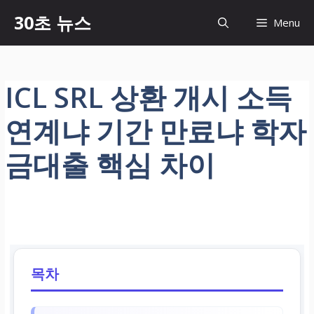
컨
30초 뉴스
Menu
텐
츠
로
건
ICL SRL 상환 개시 소득
너
뛰
연계냐 기간 만료냐 학자
기
금대출 핵심 차이
목차