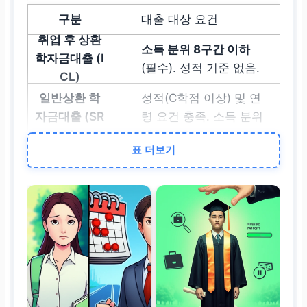
대출 대상 요건
소득 분위 8구간 이하
(필수). 성적 기준 없음.
성적(C학점 이상) 및 연
령 요건 충족. 소득 분위
제한 없음.
표 더보기
상환 개시 시점
취업 후
상환 기준 소득
초과
시점 (소득 연계)
약정된
거치 기간 만료
시점 (시간 연계)