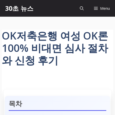
컨
30초 뉴스
Menu
텐
츠
로
건
OK저축은행 여성 OK론
너
뛰
100% 비대면 심사 절차
기
와 신청 후기
목차