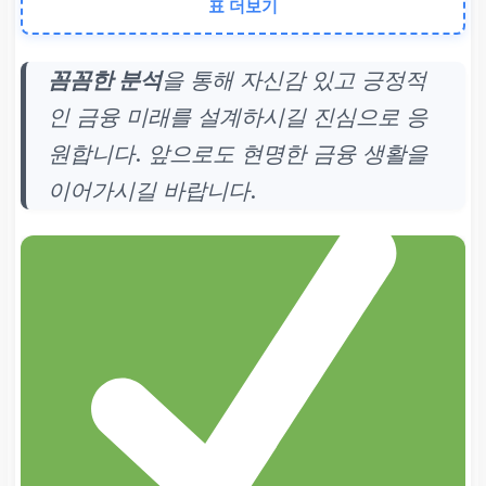
표 더보기
최대
5,000만 원
신청 방식
꼼꼼한 분석
을 통해 자신감 있고 긍정적
인 금융 미래를 설계하시길 진심으로 응
100%
비대면
(모바일 앱)
원합니다. 앞으로도 현명한 금융 생활을
중요 사항
이어가시길 바랍니다.
가조회로 정확한
변동 금리
확인
필수