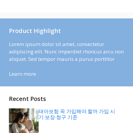
Product Highlight
Lorem ipsum dolor sit amet, consectetur
adipiscing elit. Nunc imperdiet rhoncus arcu non
aliquet. Sed tempor mauris a purus porttitor
Learn more
Recent Posts
태아보험 꼭 가입해야 할까 가입 시
기·보장·청구 기준