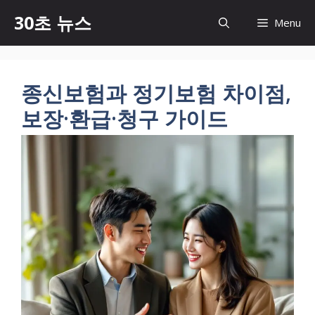
컨
30초 뉴스
Menu
텐
츠
로
건
종신보험과 정기보험 차이점,
너
보장·환급·청구 가이드
뛰
기