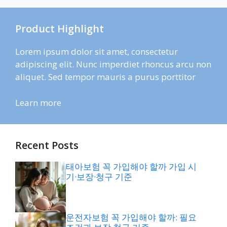
Product Highlight
Lorem ipsum dolor sit amet, consectetur
adipiscing elit. Nunc imperdiet rhoncus arcu non
aliquet. Sed tempor mauris a purus porttitor
Learn more
Recent Posts
태아보험 꼭 가입해야 할까 가입 시
기·보장·청구 기준
운전자보험 꼭 가입해야 할까: 필요