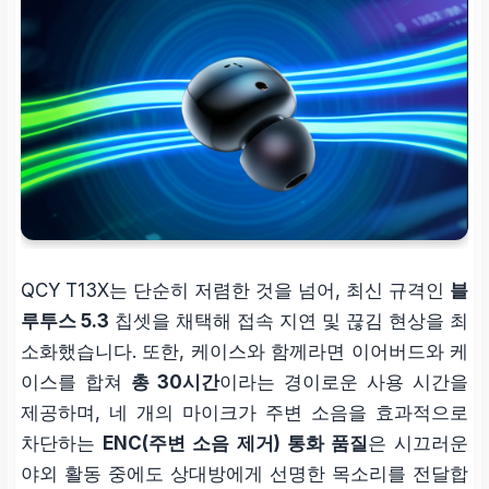
QCY T13X는 단순히 저렴한 것을 넘어, 최신 규격인
블
루투스 5.3
칩셋을 채택해 접속 지연 및 끊김 현상을 최
소화했습니다. 또한, 케이스와 함께라면 이어버드와 케
이스를 합쳐
총 30시간
이라는 경이로운 사용 시간을
제공하며, 네 개의 마이크가 주변 소음을 효과적으로
차단하는
ENC(주변 소음 제거) 통화 품질
은 시끄러운
야외 활동 중에도 상대방에게 선명한 목소리를 전달합