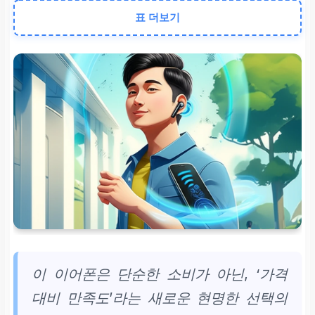
표 더보기
지속력
넉넉한
30시간 배터리
여행/일상 충전 걱정 해소
통화 품질
4개 마이크 기반
ENC
명료한 소음 제거 통화
이 이어폰은 단순한 소비가 아닌, ‘가격
대비 만족도’라는 새로운 현명한 선택의