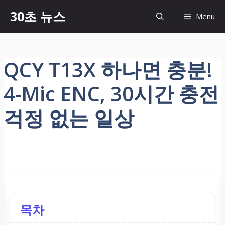
컨
30초 뉴스
Menu
텐
츠
로
건
QCY T13X 하나면 충분!
너
뛰
4-Mic ENC, 30시간 충전
기
걱정 없는 일상
목차